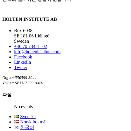
HOLTEN INSTITUTE AB
Box 6038
SE 181 06 Lidingö
Sweden
+46 70 734 41 02
info@holteninstitute.com
Facebook
LinkedIn
Twitter
Org.nr: 556599-3044
VAT.nr: SE556599304401
과정
No events
Svenska
Norsk bokmål
한국어