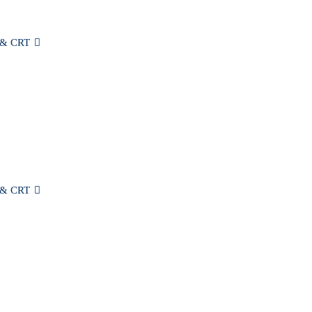
& CRT
카트
내 계정
출판물
블로그
회사 소개
저희에게 연락하십시오
& CRT